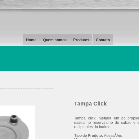
Home
Quem somos
Produtos
Contato
Tampa Click
Tampa click injetada em polipropil
usada no reservatório do sabão e e
recipientes do toalete.
Tipo de Produto:
AcessÃ³rio