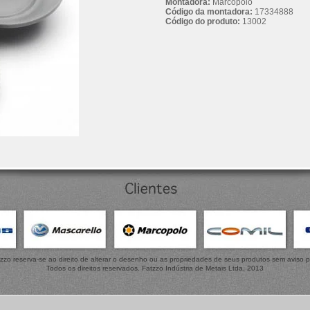
Montadora:
Marcopolo
Código da montadora:
17334888
Código do produto:
13002
zzo reserva-se ao direito de alterar o desenho ou as propriedades de seus produtos sem aviso p
Todos os direitos reservados. Fatzzo Indústria de Metais Ltda. 2013