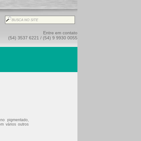
Entre em contato
(54) 3537 6221 / (54) 9 9930 0055
eno pigmentado,
m vários outros