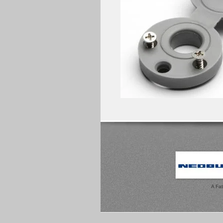
A Fat