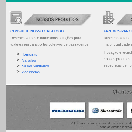
CONSULTE NOSSO CATÁLOGO
FAZEMOS PARC
Desenvolvemos e fabricamos soluções para
Buscamos diariam
toaletes em transportes coletivos de passageiros
maior qualidade 
Inovação e tecno
Torneiras
nossos produtos,
Válvulas
específicas de no
Vasos Sanitários
Acessórios
A Fatzzo reserva-se ao direito de alterar o
Todos os direitos reserv